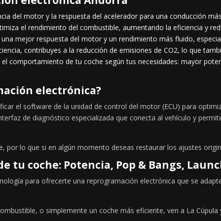
cia del motor y la respuesta del acelerador para una conducción má
imiza el rendimiento del combustible, aumentando la eficiencia y re
una mejor respuesta del motor y un rendimiento más fluido, especia
iciencia, contribuyes a la reducción de emisiones de CO2, lo que tamb
 el comportamiento de tu coche según tus necesidades: mayor potenc
ación electrónica?
icar el software de la unidad de control del motor (ECU) para optim
nterfaz de diagnóstico especializada que conecta al vehículo y permi
, por lo que si en algún momento deseas restaurar los ajustes origi
de tu coche: Potencia, Pop & Bangs, Laun
cnología para ofrecerte una reprogramación electrónica que se adapte
combustible, o simplemente un coche más eficiente, ven a La Cúpula 