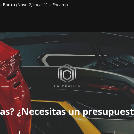
s Bartra (Nave 2, local 1) – Encamp
as? ¿Necesitas un presupues