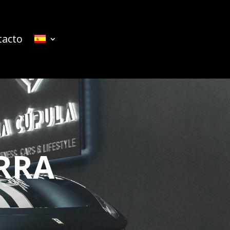
tacto
RRA