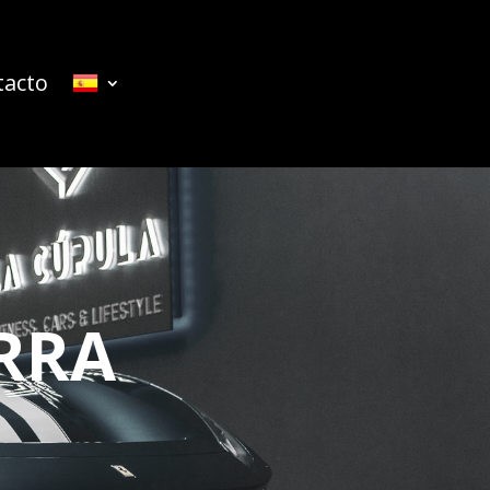
tacto
RRA