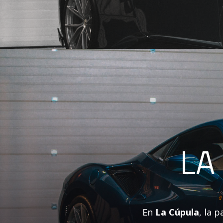
LA
En
La Cúpula
, la 