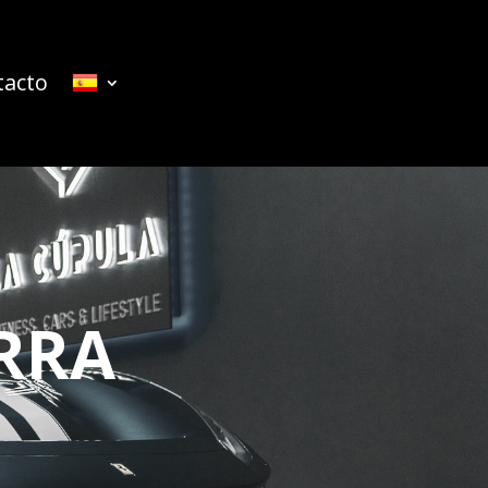
tacto
RRA