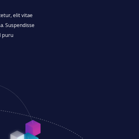
tur, elit vitae
ssa. Suspendisse
l puru