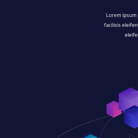
Lorem ipsum do
facilisis eleif
eleif